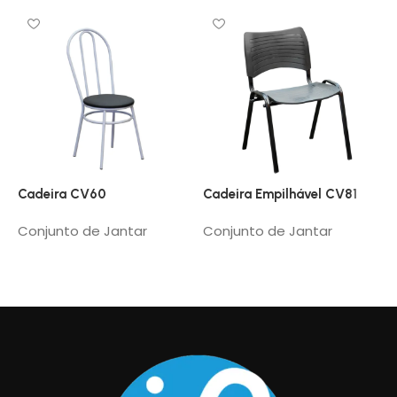
Cadeira CV60
Cadeira Empilhável CV81
C
Conjunto de Jantar
Conjunto de Jantar
C
Read More