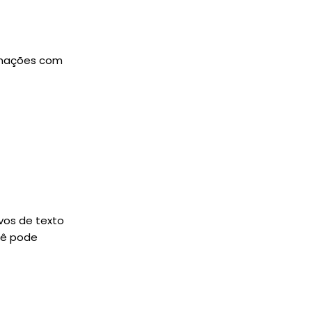
rmações com
vos de texto
cê pode