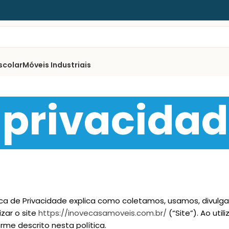
scolar
Móveis Industriais
e privacida
ítica de Privacidade explica como coletamos, usamos, divul
zar o site
https://inovecasamoveis.com.br/
(“Site”). Ao utili
me descrito nesta política.