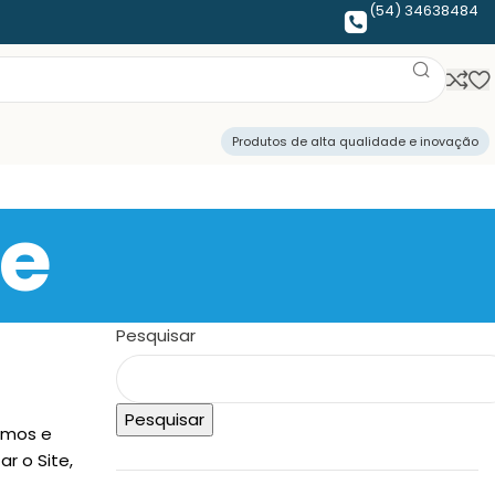
(54) 34638484
Produtos de alta qualidade e inovação
de
Pesquisar
Pesquisar
gamos e
zar o Site,