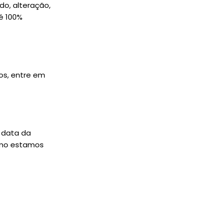
o, alteração,
é 100%
tos, entre em
a data da
omo estamos