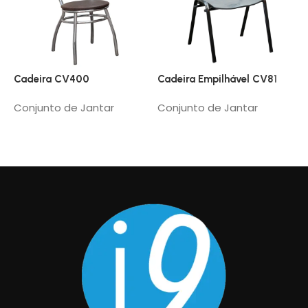
Cadeira CV400
Cadeira Empilhável CV81
C
Conjunto de Jantar
Conjunto de Jantar
C
Read More