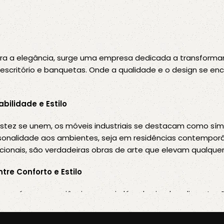
ra a elegância, surge uma empresa dedicada a transformar
de escritório e banquetas. Onde a qualidade e o design se en
bilidade e Estilo
stez se unem, os móveis industriais se destacam como sím
onalidade aos ambientes, seja em residências contempor
ncionais, são verdadeiras obras de arte que elevam qualqu
tre Conforto e Estilo
 mesa é uma experiência que vai além da simples alimenta
quecíveis. Oferecemos conjuntos de jantar que combinam con
special.