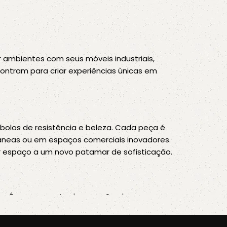
 ambientes com seus móveis industriais,
contram para criar experiências únicas em
bolos de resistência e beleza. Cada peça é
âneas ou em espaços comerciais inovadores.
er espaço a um novo patamar de sofisticação.
ção. É um momento de conexão, de
forto, elegância e praticidade,