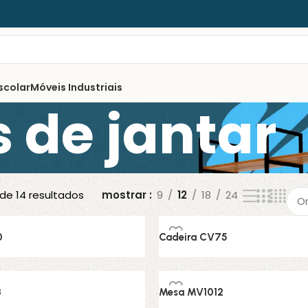
scolar
Móveis Industriais
 de jantar
 de 14 resultados
mostrar
9
12
18
24
0
Cadeira CV75
 Jantar
Conjunto de Jantar
3
Mesa MV1012