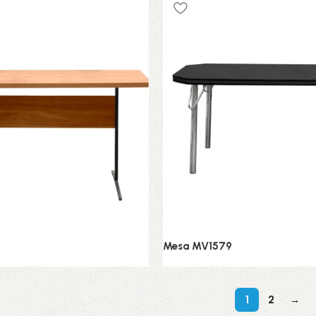
Mesa MV1579
 Jantar
Conjunto de Jantar
1
2
→