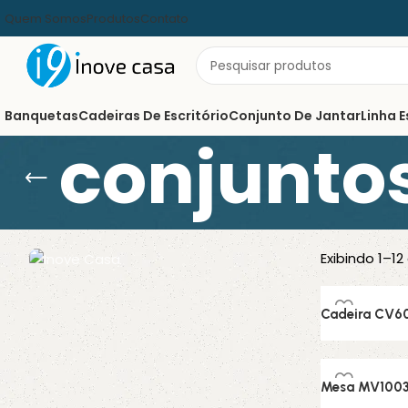
Quem Somos
Produtos
Contato
Banquetas
Cadeiras De Escritório
Conjunto De Jantar
Linha E
conjuntos
Exibindo 1–12
Conjunto de Jantar
Cadeira CV6
Design atemporal, qualidade
Conjunto de
incomparável.
Mesa MV100
Ver mais