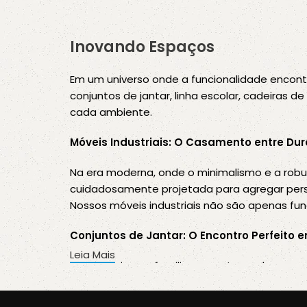
Inovando Espaços
Em um universo onde a funcionalidade encont
conjuntos de jantar, linha escolar, cadeiras 
cada ambiente.
Móveis Industriais: O Casamento entre Dura
Na era moderna, onde o minimalismo e a robu
cuidadosamente projetada para agregar pers
Nossos móveis industriais não são apenas fu
Conjuntos de Jantar: O Encontro Perfeito en
Leia Mais
Reunir amigos e familiares em torno de uma
compartilhar histórias e criar memórias ines
transformando cada refeição em um evento e