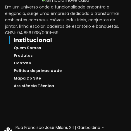
símbolos de resistência e beleza. Cada peça é
Em um universo onde a funcionalidade encontra a
elegância, surge uma empresa dedicada a transformar
cuidadosamente projetada para agregar
ambientes com seus móveis industriais, conjuntos de
personalidade aos ambientes, seja em residências
jantar, linha escolar, cadeiras de escritório e banquetas.
contemporâneas ou em espaços comerciais
CNPJ: 04.856.938/0001-69
inovadores. Nossos móveis industriais não são apenas
Institucional
funcionais, são verdadeiras obras de arte que elevam
Quem Somos
qualquer espaço a um novo patamar de sofisticação.
Produtos
Conjuntos de Jantar: O Encontro Perfeito entre
Contato
Conforto e Estilo
Política de privacidade
Mapa Do Site
Reunir amigos e familiares em torno de uma mesa é
Assistência Técnica
uma experiência que vai além da simples alimentação.
É um momento de conexão, de compartilhar histórias e
criar memórias inesquecíveis. Oferecemos conjuntos
de jantar que combinam conforto, elegância e
praticidade, transformando cada refeição em um
evento especial.
Rua Francisco José Milani, 211 | Garibaldina -