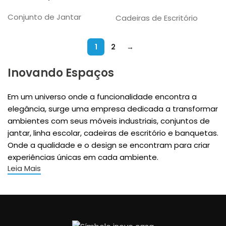
Conjunto de Jantar
Cadeiras de Escritório
1
2
→
Inovando Espaços
Em um universo onde a funcionalidade encontra a
elegância, surge uma empresa dedicada a transformar
ambientes com seus móveis industriais, conjuntos de
jantar, linha escolar, cadeiras de escritório e banquetas.
Onde a qualidade e o design se encontram para criar
experiências únicas em cada ambiente.
Leia Mais
Móveis Industriais: O Casamento entre
Durabilidade e Estilo
Na era moderna, onde o minimalismo e a robustez se
unem, os móveis industriais se destacam como