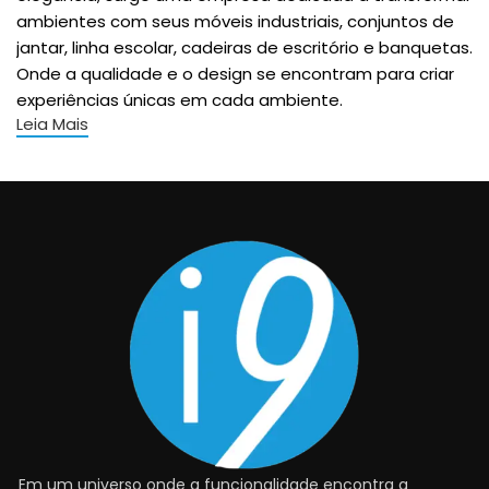
ambientes com seus móveis industriais, conjuntos de
jantar, linha escolar, cadeiras de escritório e banquetas.
Onde a qualidade e o design se encontram para criar
experiências únicas em cada ambiente.
Leia Mais
Móveis Industriais: O Casamento entre
Durabilidade e Estilo
Na era moderna, onde o minimalismo e a robustez se
unem, os móveis industriais se destacam como
símbolos de resistência e beleza. Cada peça é
cuidadosamente projetada para agregar
personalidade aos ambientes, seja em residências
contemporâneas ou em espaços comerciais
inovadores. Nossos móveis industriais não são apenas
funcionais, são verdadeiras obras de arte que elevam
qualquer espaço a um novo patamar de sofisticação.
Conjuntos de Jantar: O Encontro Perfeito entre
Em um universo onde a funcionalidade encontra a