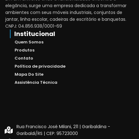
Conforto e Estilo
elegância, surge uma empresa dedicada a transformar
ambientes com seus móveis industriais, conjuntos de
Reunir amigos e familiares em torno de uma mesa é
jantar, linha escolar, cadeiras de escritório e banquetas.
uma experiência que vai além da simples alimentação.
CNPJ: 04.856.938/0001-69
Institucional
É um momento de conexão, de compartilhar histórias e
criar memórias inesquecíveis. Oferecemos conjuntos
Quem Somos
de jantar que combinam conforto, elegância e
Produtos
praticidade, transformando cada refeição em um
Contato
evento especial.
Política de privacidade
Mapa Do Site
Linha Escolar: O Ambiente Propício para o
Assistência Técnica
Aprendizado
O ambiente escolar desempenha um papel
fundamental no desenvolvimento educacional dos
alunos. Por isso, dedicamo-nos a fornecer móveis
escolares que promovam o conforto e a
Rua Francisco José Milani, 211 | Garibaldina -
concentração, incentivando o aprendizado e a
Garibaldi/RS | CEP: 95723000
criatividade. Nossa linha escolar é projetada para